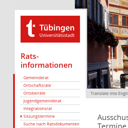
Rats­
informationen
Gemeinderat
Ortschaftsräte
Ortsbeiräte
Translate into Engl
Jugendgemeinderat
Integrationsrat
Ausschus
Sitzungstermine
Termine
Suche nach Ratsdokumenten