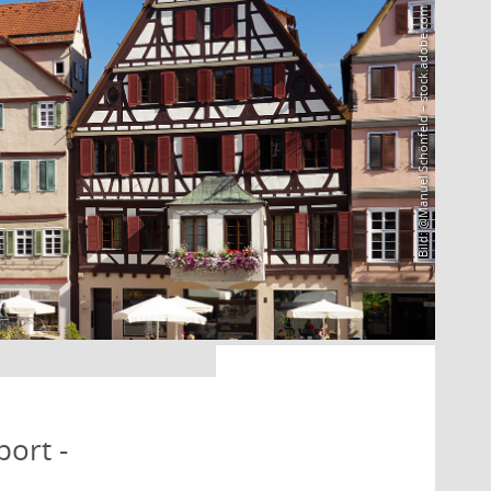
Bild: @Manuel Schönfeld – stock.adobe.com
port -