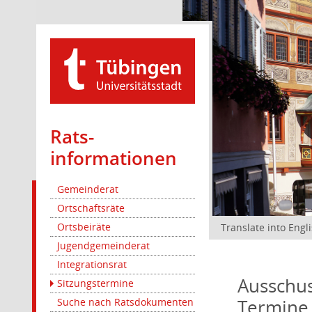
Rats­
informationen
Gemeinderat
Ortschaftsräte
Ortsbeiräte
Translate into Engl
Jugendgemeinderat
Integrationsrat
Ausschus
Sitzungstermine
Termine
Suche nach Ratsdokumenten