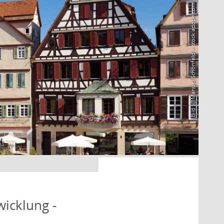
Bild: @Manuel Schönfeld – stock.adobe.com
icklung -