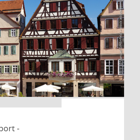
Bild: @Manuel Schönfeld – stock.adobe.com
port -