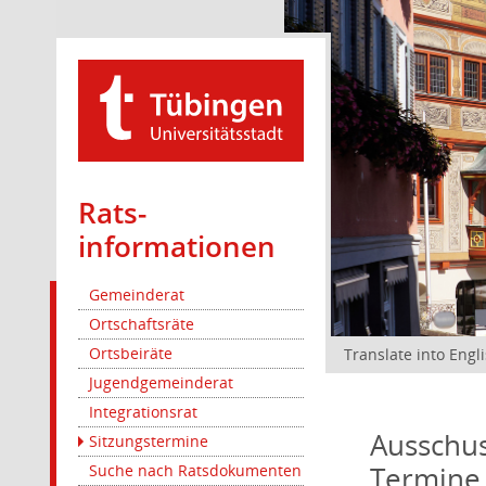
Rats­
informationen
Gemeinderat
Ortschaftsräte
Ortsbeiräte
Translate into Engl
Jugendgemeinderat
Integrationsrat
Ausschus
Sitzungstermine
Termine
Suche nach Ratsdokumenten