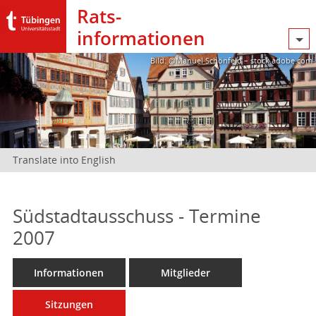
Rats­
informationen
Bild: @Manuel Schönfeld – stock.adobe.com
Translate into English
Südstadtausschuss - Termine
2007
Informationen
Mitglieder
Sitzungen