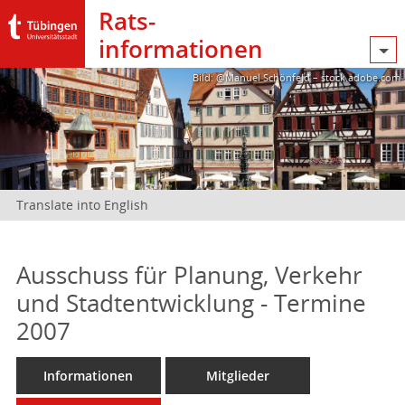
Rats­
informationen
Bild: @Manuel Schönfeld – stock.adobe.com
Translate into English
Ausschuss für Planung, Verkehr
und Stadtentwicklung - Termine
2007
Informationen
Mitglieder