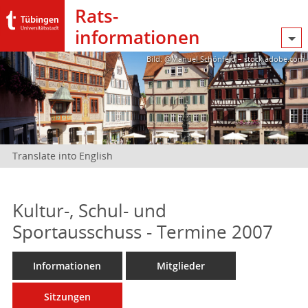
Rats­
informationen
Bild: @Manuel Schönfeld – stock.adobe.com
Translate into English
Kultur-, Schul- und
Sportausschuss - Termine 2007
Informationen
Mitglieder
Sitzungen