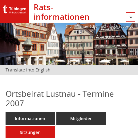
Rats­
informationen
Bild: @Manuel Schönfeld – stock.adobe.com
Translate into English
Ortsbeirat Lustnau - Termine
2007
Informationen
Mitglieder
Sitzungen