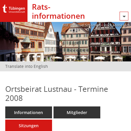
Rats­
informationen
Bild: @Manuel Schönfeld – stock.adobe.com
Translate into English
Ortsbeirat Lustnau - Termine
2008
Informationen
Mitglieder
Sitzungen