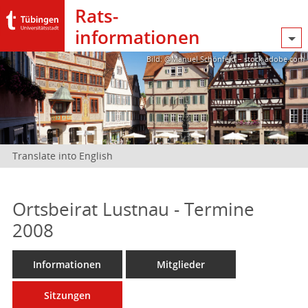
Rats­
informationen
Bild: @Manuel Schönfeld – stock.adobe.com
Translate into English
Ortsbeirat Lustnau - Termine
2008
Informationen
Mitglieder
Sitzungen