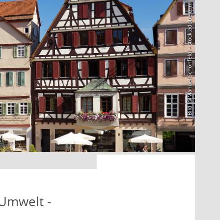
Bild: @Manuel Schönfeld – stock.adobe.com
 Umwelt -