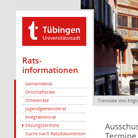
Rats­
informationen
Gemeinderat
Ortschaftsräte
Ortsbeiräte
Translate into Engl
Jugendgemeinderat
Integrationsrat
Ausschus
Sitzungstermine
Termine
Suche nach Ratsdokumenten