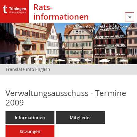
Rats­
informationen
Bild: @Manuel Schönfeld – stock.adobe.com
Translate into English
Verwaltungsausschuss - Termine
2009
Informationen
Mitglieder
Sitzungen