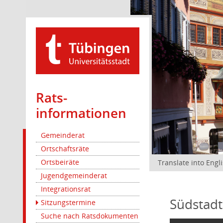
Rats­
informationen
Gemeinderat
Ortschaftsräte
Ortsbeiräte
Translate into Engl
Jugendgemeinderat
Integrationsrat
Südstadt
Sitzungstermine
Suche nach Ratsdokumenten