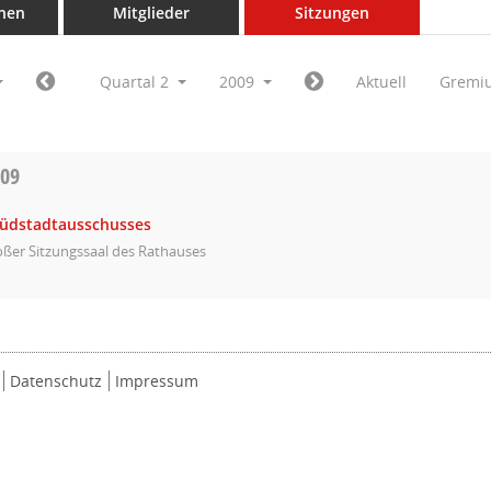
nen
Mitglieder
Sitzungen
Quartal 2
2009
Aktuell
Gremi
009
Südstadtausschusses
ßer Sitzungssaal des Rathauses
Datenschutz
Impressum