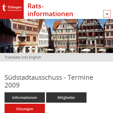
Rats­
informationen
Bild: @Manuel Schönfeld – stock.adobe.com
Translate into English
Südstadtausschuss - Termine
2009
Informationen
Mitglieder
Sitzungen