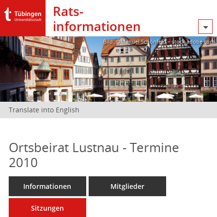
Rats­
informationen
Bild: @Manuel Schönfeld – stock.adobe.com
Translate into English
Ortsbeirat Lustnau - Termine
2010
Informationen
Mitglieder
Sitzungen