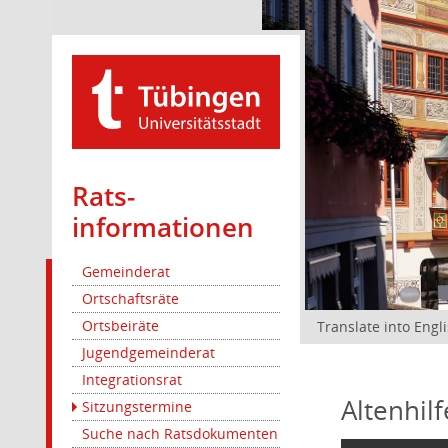
Rats­
informationen
Gemeinderat
Ortschaftsräte
Ortsbeiräte
Translate into Engl
Jugendgemeinderat
Integrationsrat
Altenhil
Sitzungstermine
Suche nach Ratsdokumenten