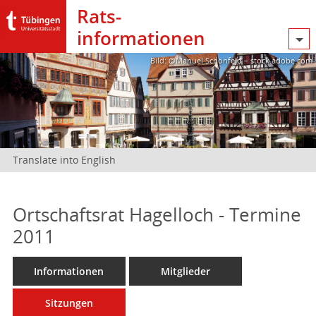
Rats­
informationen
Bild: @Manuel Schönfeld – stock.adobe.com
Translate into English
Ortschaftsrat Hagelloch - Termine
2011
Informationen
Mitglieder
Sitzungen