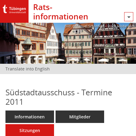
Rats­
informationen
Bild: @Manuel Schönfeld – stock.adobe.com
Translate into English
Südstadtausschuss - Termine
2011
Informationen
Mitglieder
Sitzungen