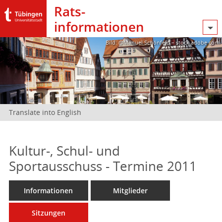
Rats­
informationen
Bild: @Manuel Schönfeld – stock.adobe.com
Translate into English
Kultur-, Schul- und
Sportausschuss - Termine 2011
Informationen
Mitglieder
Sitzungen