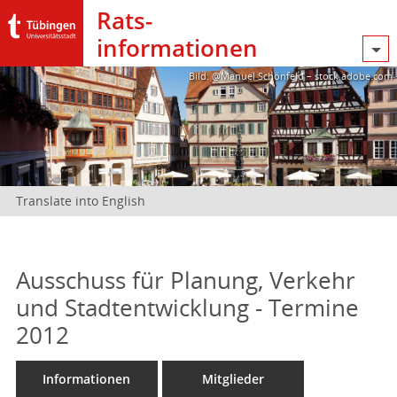
Rats­
informationen
Bild: @Manuel Schönfeld – stock.adobe.com
Translate into English
Ausschuss für Planung, Verkehr
und Stadtentwicklung - Termine
2012
Informationen
Mitglieder