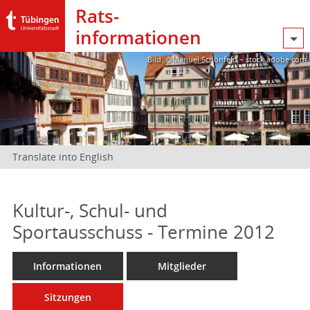
Rats­
informationen
Bild: @Manuel Schönfeld – stock.adobe.com
Translate into English
Kultur-, Schul- und
Sportausschuss - Termine 2012
Informationen
Mitglieder
Sitzungen