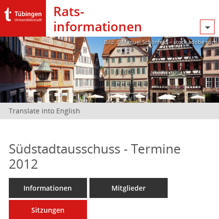
Rats­
informationen
Bild: @Manuel Schönfeld – stock.adobe.com
Translate into English
Südstadtausschuss - Termine
2012
Informationen
Mitglieder
Sitzungen