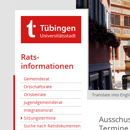
Rats­
informationen
Gemeinderat
Ortschaftsräte
Ortsbeiräte
Translate into Engl
Jugendgemeinderat
Integrationsrat
Ausschus
Sitzungstermine
Termine
Suche nach Ratsdokumenten