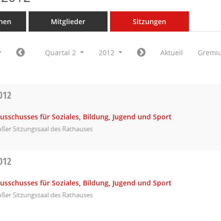
nen
Mitglieder
Sitzungen
Quartal 2
2012
Aktuell
Gremi
012
usschusses für Soziales, Bildung, Jugend und Sport
ßer Sitzungssaal des Rathauses
012
usschusses für Soziales, Bildung, Jugend und Sport
ßer Sitzungssaal des Rathauses