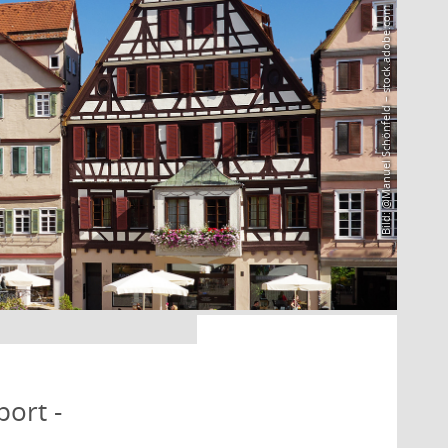
Bild: @Manuel Schönfeld – stock.adobe.com
port -