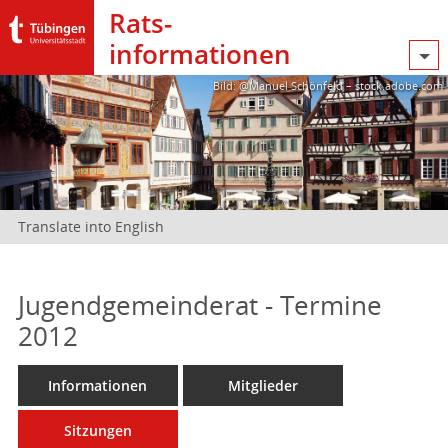
Rats­
informationen
Bild: @Manuel Schönfeld – stock.adobe.com
Translate into English
Jugendgemeinderat - Termine
2012
Informationen
Mitglieder
Sitzungen