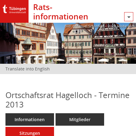
Rats­
informationen
Bild: @Manuel Schönfeld – stock.adobe.com
Translate into English
Ortschaftsrat Hagelloch - Termine
2013
Informationen
Mitglieder
Sitzungen