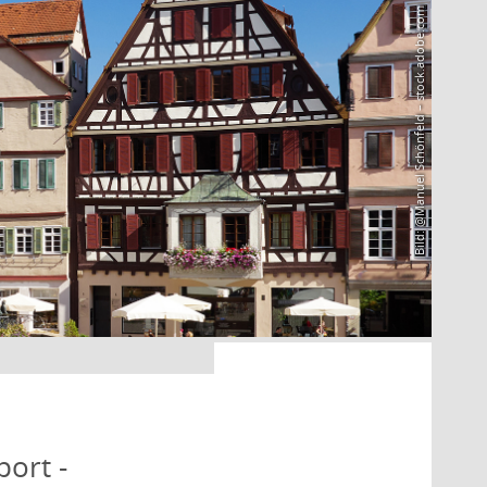
Bild: @Manuel Schönfeld – stock.adobe.com
port -