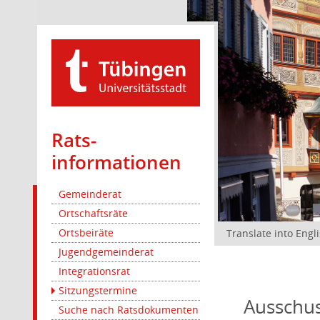
Rats­
informationen
Gemeinderat
Ortschaftsräte
Ortsbeiräte
Translate into Engl
Jugendgemeinderat
Integrationsrat
Sitzungstermine
Ausschus
Suche nach Ratsdokumenten