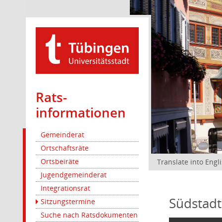
Rats­
informationen
Gemeinderat
Ortschaftsräte
Ortsbeiräte
Translate into Engl
Jugendgemeinderat
Integrationsrat
Südstadt
Sitzungstermine
Suche nach Ratsdokumenten