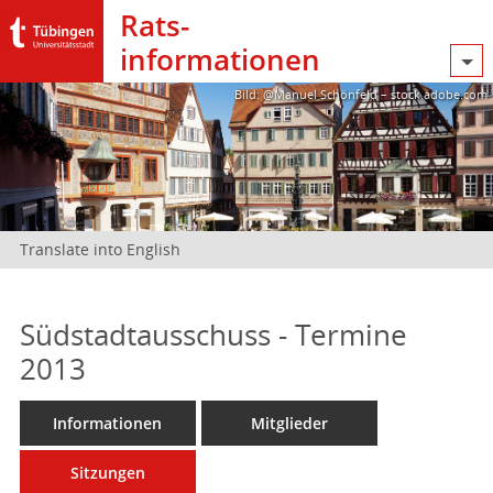
Rats­
informationen
Bild: @Manuel Schönfeld – stock.adobe.com
Translate into English
Südstadtausschuss - Termine
2013
Informationen
Mitglieder
Sitzungen