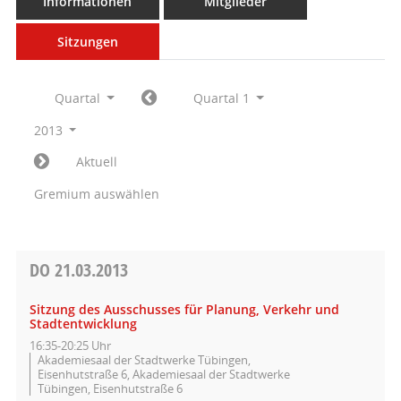
Informationen
Mitglieder
Sitzungen
Quartal
Quartal 1
2013
Aktuell
Gremium auswählen
DO
21.03.2013
Sitzung des Ausschusses für Planung, Verkehr und
Stadtentwicklung
16:35-20:25 Uhr
Akademiesaal der Stadtwerke Tübingen,
Eisenhutstraße 6, Akademiesaal der Stadtwerke
Tübingen, Eisenhutstraße 6