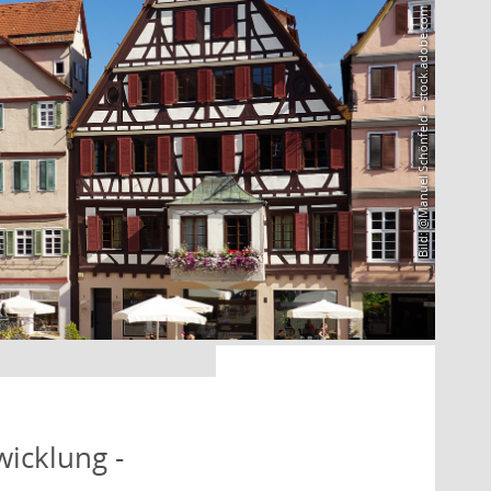
Bild: @Manuel Schönfeld – stock.adobe.com
icklung -