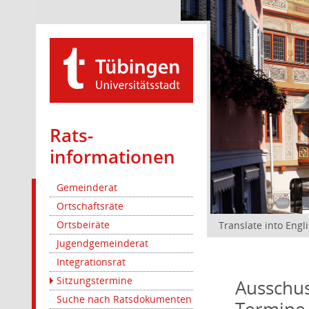
Rats­
informationen
Gemeinderat
Ortschaftsräte
Ortsbeiräte
Translate into Engl
Jugendgemeinderat
Integrationsrat
Sitzungstermine
Ausschus
Suche nach Ratsdokumenten