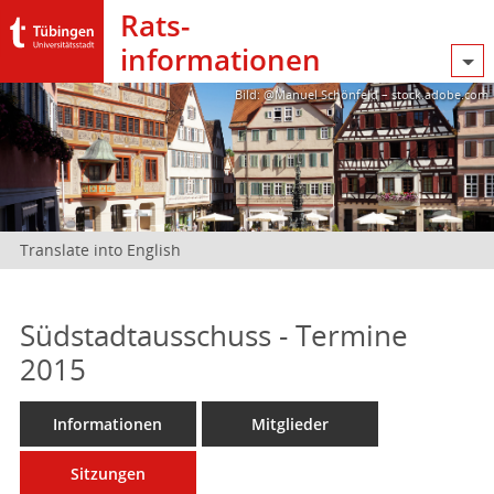
Rats­
informationen
Bild: @Manuel Schönfeld – stock.adobe.com
Translate into English
Südstadtausschuss - Termine
2015
Informationen
Mitglieder
Sitzungen