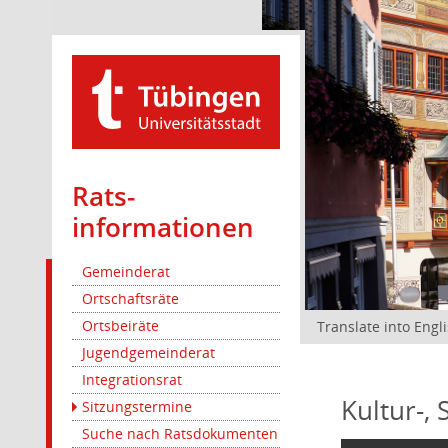
Rats­
informationen
Gemeinderat
Ortschaftsräte
Ortsbeiräte
Translate into Engl
Jugendgemeinderat
Integrationsrat
Kultur-,
Sitzungstermine
Suche nach Ratsdokumenten