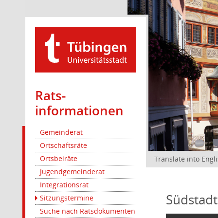
Rats­
informationen
Gemeinderat
Ortschaftsräte
Ortsbeiräte
Translate into Engl
Jugendgemeinderat
Integrationsrat
Südstadt
Sitzungstermine
Suche nach Ratsdokumenten