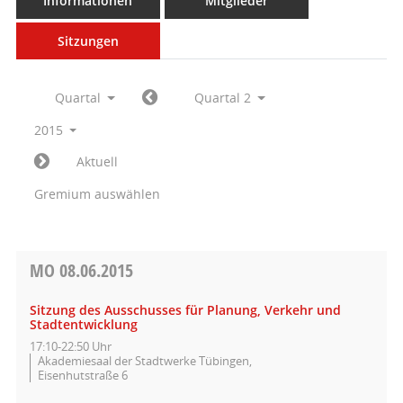
Informationen
Mitglieder
Sitzungen
Quartal
Quartal 2
2015
Aktuell
Gremium auswählen
MO
08.06.2015
Sitzung des Ausschusses für Planung, Verkehr und
Stadtentwicklung
17:10-22:50 Uhr
Akademiesaal der Stadtwerke Tübingen,
Eisenhutstraße 6