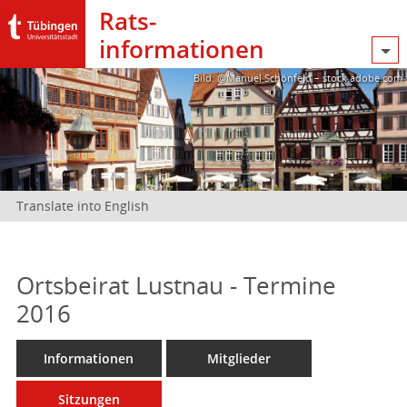
Rats­
informationen
Bild: @Manuel Schönfeld – stock.adobe.com
Translate into English
Ortsbeirat Lustnau - Termine
2016
Informationen
Mitglieder
Sitzungen