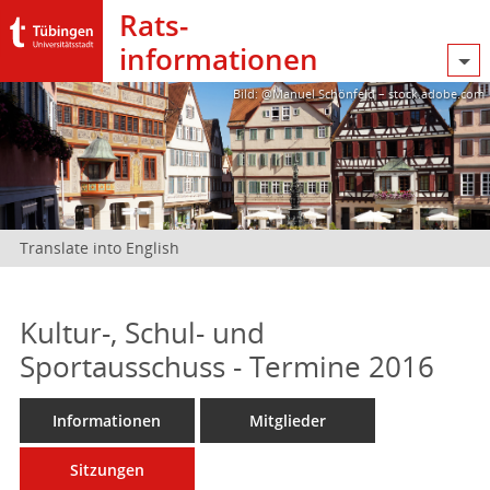
Rats­
informationen
Bild: @Manuel Schönfeld – stock.adobe.com
Translate into English
Kultur-, Schul- und
Sportausschuss - Termine 2016
Informationen
Mitglieder
Sitzungen