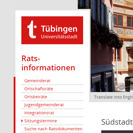
Rats­
informationen
Gemeinderat
Ortschaftsräte
Ortsbeiräte
Translate into Engl
Jugendgemeinderat
Integrationsrat
Südstadt
Sitzungstermine
Suche nach Ratsdokumenten