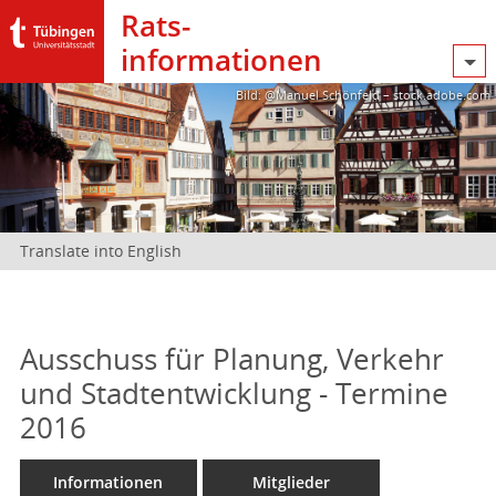
Rats­
informationen
Bild: @Manuel Schönfeld – stock.adobe.com
Translate into English
Ausschuss für Planung, Verkehr
und Stadtentwicklung - Termine
2016
Informationen
Mitglieder