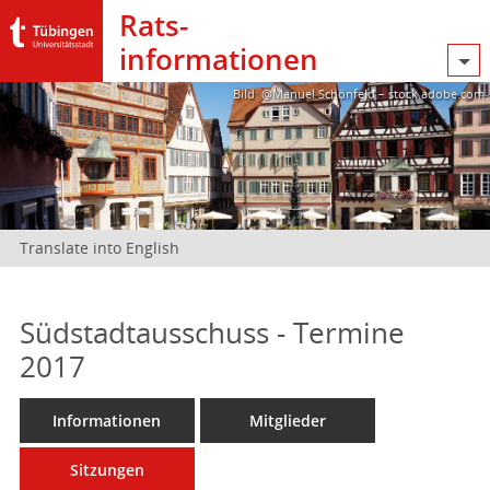
Rats­
informationen
Bild: @Manuel Schönfeld – stock.adobe.com
Translate into English
Südstadtausschuss - Termine
2017
Informationen
Mitglieder
Sitzungen