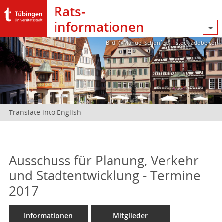
Rats­
informationen
Bild: @Manuel Schönfeld – stock.adobe.com
Translate into English
Ausschuss für Planung, Verkehr
und Stadtentwicklung - Termine
2017
Informationen
Mitglieder