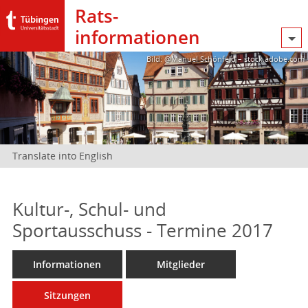
Rats­
informationen
Bild: @Manuel Schönfeld – stock.adobe.com
Translate into English
Kultur-, Schul- und
Sportausschuss - Termine 2017
Informationen
Mitglieder
Sitzungen