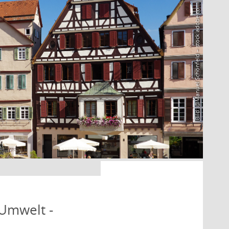
Bild: @Manuel Schönfeld – stock.adobe.com
 Umwelt -