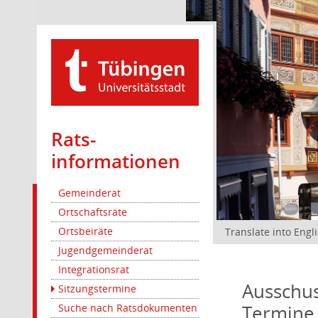
Rats­
informationen
Gemeinderat
Ortschaftsräte
Ortsbeiräte
Translate into Engl
Jugendgemeinderat
Integrationsrat
Ausschus
Sitzungstermine
Termine
Suche nach Ratsdokumenten