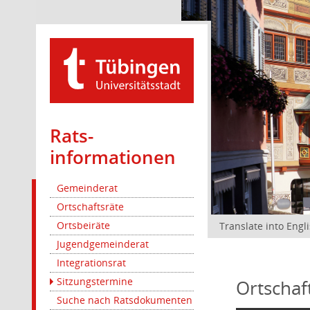
Rats­
informationen
Gemeinderat
Ortschaftsräte
Ortsbeiräte
Translate into Engl
Jugendgemeinderat
Integrationsrat
Sitzungstermine
Ortschaf
Suche nach Ratsdokumenten