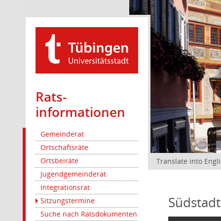
Rats­
informationen
Gemeinderat
Ortschaftsräte
Ortsbeiräte
Translate into Engl
Jugendgemeinderat
Integrationsrat
Südstadt
Sitzungstermine
Suche nach Ratsdokumenten