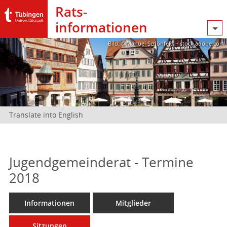
Rats­
informationen
Bild: @Manuel Schönfeld – stock.adobe.com
Translate into English
Jugendgemeinderat - Termine
2018
Informationen
Mitglieder
Sitzungen