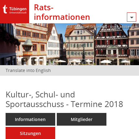
Rats­
informationen
Bild: @Manuel Schönfeld – stock.adobe.com
Translate into English
Kultur-, Schul- und
Sportausschuss - Termine 2018
Informationen
Mitglieder
Sitzungen