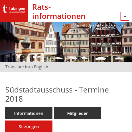
Rats­
informationen
Bild: @Manuel Schönfeld – stock.adobe.com
Translate into English
Südstadtausschuss - Termine
2018
Informationen
Mitglieder
Sitzungen