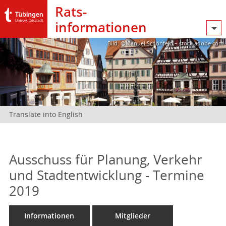
Rats­
informationen
Bild: @Manuel Schönfeld – stock.adobe.com
Translate into English
Ausschuss für Planung, Verkehr
und Stadtentwicklung - Termine
2019
Informationen
Mitglieder