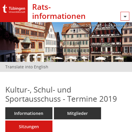
Rats­
informationen
Bild: @Manuel Schönfeld – stock.adobe.com
Translate into English
Kultur-, Schul- und
Sportausschuss - Termine 2019
Informationen
Mitglieder
Sitzungen