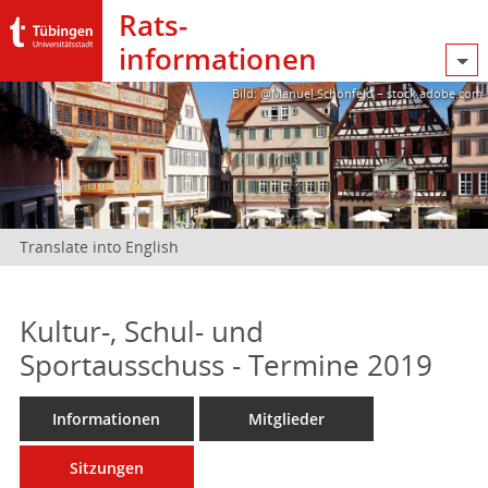
Rats­
informationen
Bild: @Manuel Schönfeld – stock.adobe.com
Translate into English
Kultur-, Schul- und
Sportausschuss - Termine 2019
Informationen
Mitglieder
Sitzungen