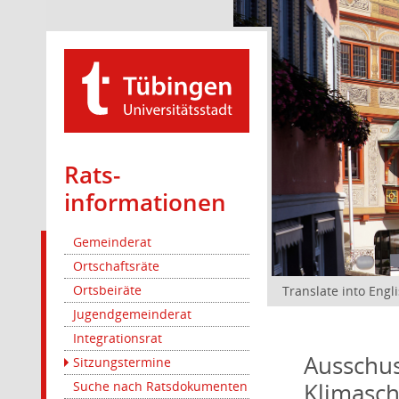
Rats­
informationen
Gemeinderat
Ortschaftsräte
Ortsbeiräte
Translate into Engl
Jugendgemeinderat
Integrationsrat
Ausschus
Sitzungstermine
Klimasc
Suche nach Ratsdokumenten